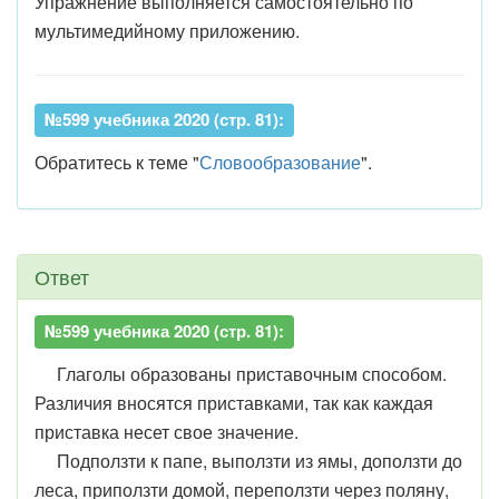
Упражнение выполняется самостоятельно по
мультимедийному приложению.
№599 учебника 2020 (стр. 81):
Обратитесь к теме "
Словообразование
".
Ответ
№599 учебника 2020 (стр. 81):
Глаголы образованы приставочным способом.
Различия вносятся приставками, так как каждая
приставка несет свое значение.
Под
ползти к папе,
вы
ползти из ямы,
до
ползти до
леса,
при
ползти домой,
пере
ползти через поляну,