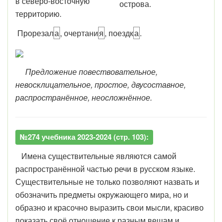
в северо-восточную
острова.
территорию.
Про
рез
а
л
а
,
очертани
я
,
по
езд
к
а
.
Предложение повествовательное,
невосклицательное, простое, двусоставное,
распространённое, неосложнённое.
№274 учебника 2023-2024 (стр. 103):
Имена существительные являются самой
распространённой частью речи в русском языке.
Существительные не только позволяют назвать и
обозначить предметы окружающего мира, но и
образно и красочно выразить свои мысли, красиво
показать своё отношение к разным вещам и