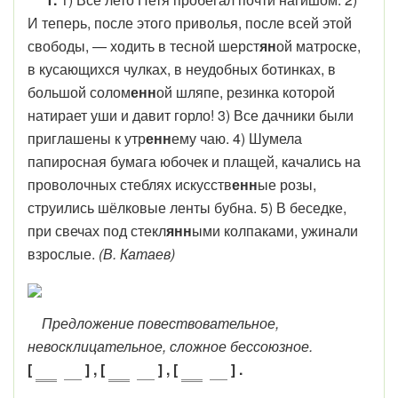
И теперь, после этого приволья, после всей этой
свободы, — ходить в тесной шерст
ян
ой матроске,
в кусающихся чулках, в неудобных ботинках, в
большой солом
енн
ой шляпе, резинка которой
натирает уши и давит горло! 3) Все дачники были
приглашены к утр
енн
ему чаю. 4) Шумела
папиросная бумага юбочек и плащей, качались на
проволочных стеблях искусств
енн
ые розы,
струились шёлковые ленты бубна. 5) В беседке,
при свечах под стекл
янн
ыми колпаками, ужинали
взрослые.
(В. Катаев)
Предложение повествовательное,
невосклицательное, сложное бессоюзное.
[
] , [
] , [
] .