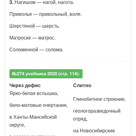
3.
Наг
ишом —
наг
ой,
наг
ота.
При
воль
я — при
воль
ный,
вол
я.
Шерст
яной —
шерсть
.
Матрос
ке —
матрос
.
Солом
енной —
солом
а.
№274 учебника 2020 (стр. 114):
Через дефис
Слитно
Ярко-белая вспышка,
Глинобитное строение,
бело-матовые очертания,
геологоразведочный
в Ханты-Мансийской
отряд,
округе,
на Новосибирские