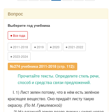
Вопрос
Выберите год учебника
●
Все года
●
●
●
●
2011-2018
2019
2020
2021-2022
●
2023-2024
№274 учебника 2011-2018 (стр. 112):
Прочитайте тексты. Определите стиль речи,
способ и средства связи предложений.
I. 1) Лист зелен потому, что в нём есть зелёное
красящее вещество. Оно придаёт листу такую
окраску.
(По М. Гумилевской)
2) На влажной земле возле лужицы сидит целая