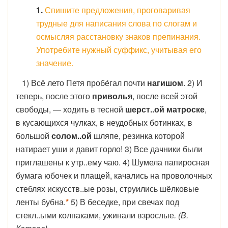
1.
Спишите предложения, проговаривая
трудные для написания слова по слогам и
осмысляя расстановку знаков препинания.
Употребите нужный суффикс, учитывая его
значение.
1) Всё лето Петя пробе́гал почти
нагишом
. 2) И
теперь, после этого
приволья
, после всей этой
свободы, — ходить в тесной
шерст..ой матроске
,
в кусающихся чулках, в неудобных ботинках, в
большой
солом..ой
шляпе, резинка которой
натирает уши и давит горло! 3) Все дачники были
приглашены к утр..ему чаю. 4) Шумела папиросная
бумага юбочек и плащей, качались на проволочных
стеблях искусств..ые розы, струились шёлковые
ленты бубна.
*
5) В беседке, при свечах под
стекл..ыми колпаками, ужинали взрослые
. (В.