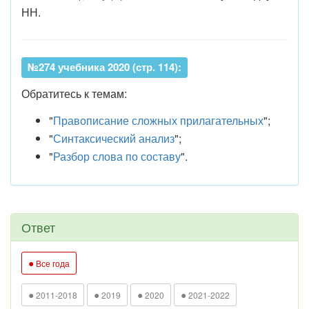
НН.
№274 учебника 2020 (стр. 114):
Обратитесь к темам:
"
Правописание сложных прилагательных
";
"
Синтаксический анализ
";
"
Разбор слова по составу
".
Ответ
●
Все года
●
●
●
●
2011-2018
2019
2020
2021-2022