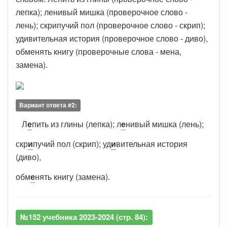
лепка); ленивый мишка (проверочное слово -
лень); скрипучий пол (проверочное слово - скрип);
удивительная история (проверочное слово - диво),
обменять книгу (проверочные слова - мена,
замена).
Вариант ответа #2:
Л
е
пить из глины (лепка); л
е
нивый мишка (лень);
скр
и
пучий пол (скрип); уд
и
вительная история
(диво),
обм
е
нять книгу (замена).
№152 учебника 2023-2024 (стр. 84):