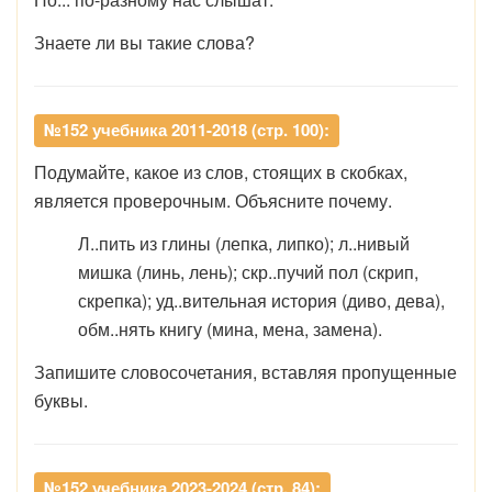
Знаете ли вы такие слова?
№152 учебника 2011-2018 (стр. 100):
Подумайте, какое из слов, стоящих в скобках,
является проверочным. Объясните почему.
Л..пить из глины (лепка, липко); л..нивый
мишка (линь, лень); скр..пучий пол (скрип,
скрепка); уд..вительная история (диво, дева),
обм..нять книгу (мина, мена, замена).
Запишите словосочетания, вставляя пропущенные
буквы.
№152 учебника 2023-2024 (стр. 84):