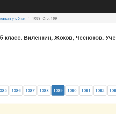
ленкин учебник
1089. Стр. 169
5 класс. Виленкин, Жохов, Чесноков. Уч
085
1086
1087
1088
1089
1090
1091
1092
10