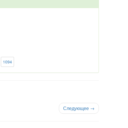
1094
Следующее
→