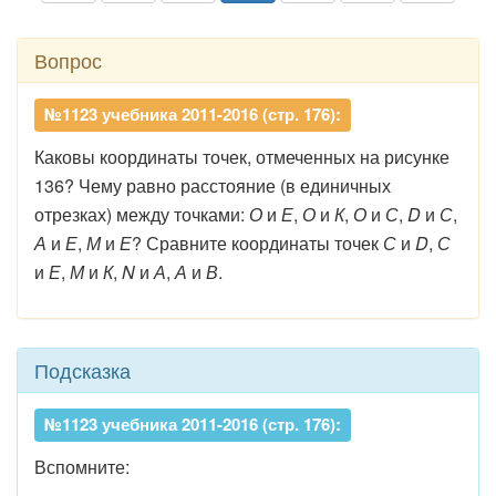
Вопрос
№1123 учебника 2011-2016 (стр. 176):
Каковы координаты точек, отмеченных на рисунке
136? Чему равно расстояние (в единичных
отрезках) между точками:
О
и
Е
,
О
и
К
,
О
и
С
,
D
и
С
,
А
и
Е
,
М
и
Е
? Сравните координаты точек
С
и
D
,
С
и
Е
,
М
и
К
,
N
и
А
,
А
и
В
.
Подсказка
№1123 учебника 2011-2016 (стр. 176):
Вспомните: