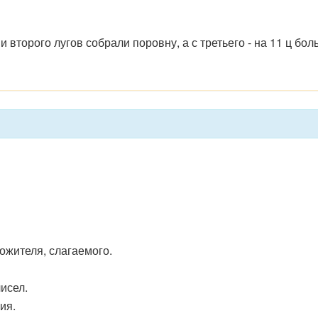
и второго лугов собрали поровну, а с третьего - на 11 ц бо
ожителя, слагаемого.
исел.
ия.