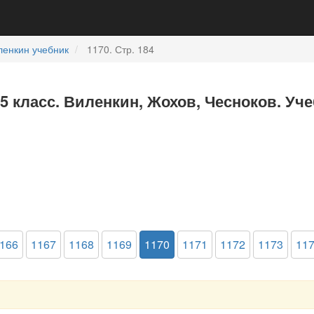
ленкин учебник
1170. Стр. 184
5 класс. Виленкин, Жохов, Чесноков. Уч
166
1167
1168
1169
1170
1171
1172
1173
11