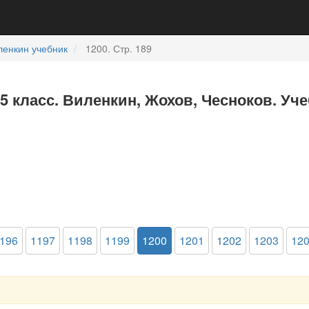
ленкин учебник
1200. Стр. 189
5 класс. Виленкин, Жохов, Чесноков. Уч
196
1197
1198
1199
1200
1201
1202
1203
12