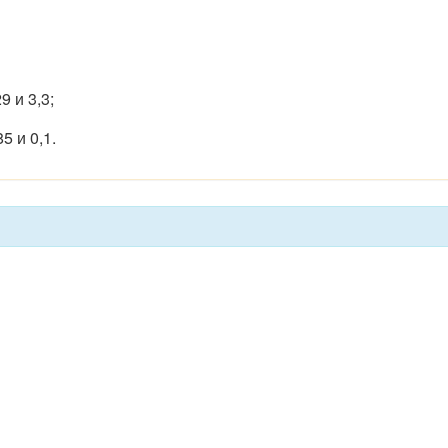
 и 3,3;
5 и 0,1.