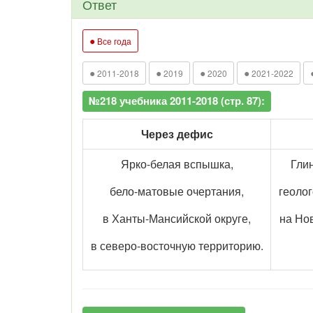
Ответ
●
Все года
●
●
●
●
2011-2018
2019
2020
2021-2022
№218 учебника 2011-2018 (стр. 87):
Через дефис
Ярко-белая вспышка,
Гли
бело-матовые очертания,
геоло
в Ханты-Мансийской округе,
на Но
в северо-восточную территорию.