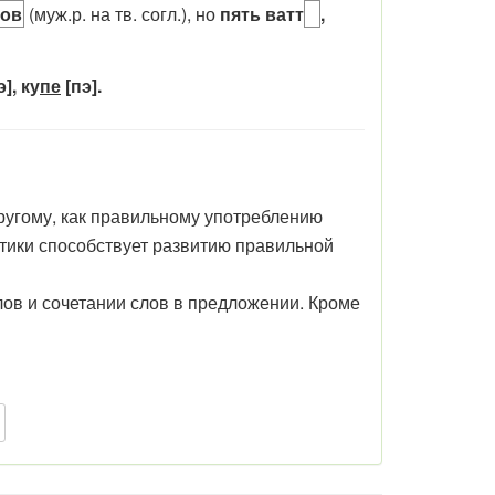
ов
(муж.р. на тв. согл.), но
пять ватт
,
], ку
пе
[пэ].
другому, как правильному употреблению
атики способствует развитию правильной
в и сочетании слов в предложении. Кроме