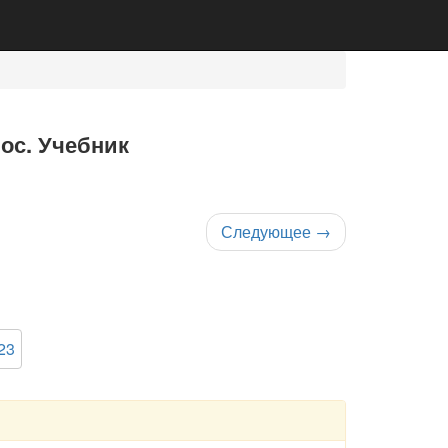
нос. Учебник
Следующее
→
23