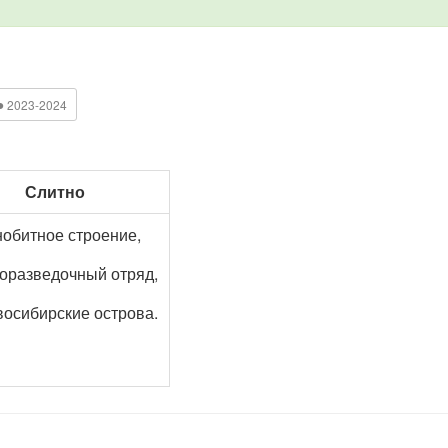
●
2023-2024
Слитно
нобитное строение,
горазведочный отряд,
восибирские острова.