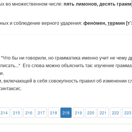
ых во множественном числе:
пять лимонов, десять грамм
ых и соблюдение верного ударения:
фено́мен,
те
рмин [т’э
 "
Что бы ни говорили, но грамматика именно учит не чему 
писать...
" Его слова можно объяснить так: изучение грамм
и.
включающей в себя совокупность правил об изменении сло
синтаксис.
214
215
216
217
218
218
219
220
221
222
223