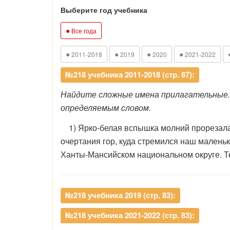
Выберите год учебника
●
Все года
●
●
●
●
2011-2018
2019
2020
2021-2022
№218 учебника 2011-2018 (стр. 87):
Найдите сложные имена прилагательные. 
определяемым словом.
1) Ярко-белая вспышка молний прорезала н
очертания гор, куда стремился наш малень
Ханты-Мансийском национальном округе. Т
№218 учебника 2019 (стр. 83):
№218 учебника 2021-2022 (стр. 83):