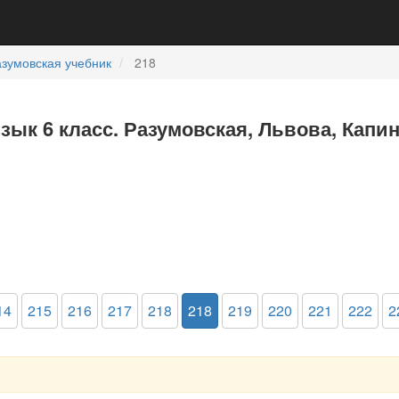
зумовская учебник
218
язык 6 класс. Разумовская, Львова, Капи
14
215
216
217
218
218
219
220
221
222
2