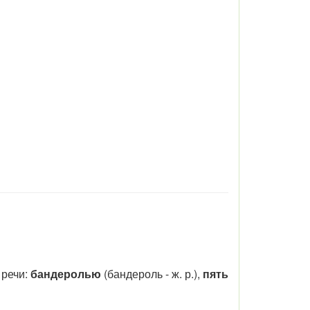
 речи:
бандеролью
(бандероль - ж. р.),
пять