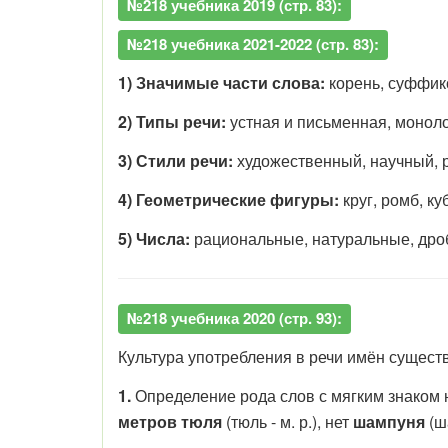
№218 учебника 2019 (стр. 83):
№218 учебника 2021-2022 (стр. 83):
1) Значимые части слова:
корень, суффикс
2) Типы речи:
устная и письменная, моноло
3) Стили речи:
художественный, научный, 
4) Геометрические фигуры:
круг, ромб, к
5) Числа:
рациональные, натуральные, дро
№218 учебника 2020 (стр. 93):
Культура употребления в речи имён сущест
1.
Определение рода слов с мягким знаком 
метров тюля
(тюль - м. р.), нет
шампуня
(ш