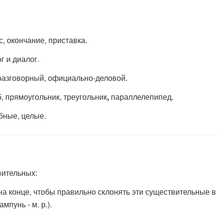
, окончание, приставка.
г и диалог.
разговорный, официально-деловой.
уб, прямоугольник, треугольник
,
параллелепипед.
бные, целые.
вительных:
на конце, чтобы правильно склонять эти существительные в
ампунь - м. р.).