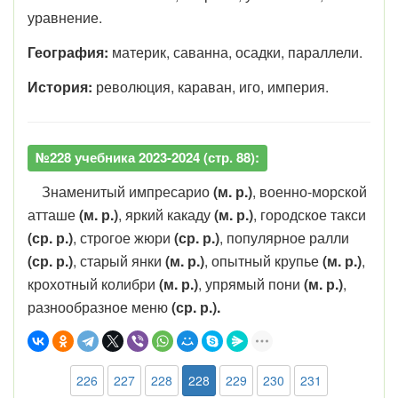
уравнение.
География:
материк, саванна, осадки, параллели.
История:
революция, караван, иго, империя.
№228 учебника 2023-2024 (стр. 88):
Знаменитый импресарио
(м. р.)
, военно-морской
атташе
(м. р.)
, яркий какаду
(м. р.)
, городское такси
(ср. р.)
, строгое жюри
(ср. р.)
, популярное ралли
(ср. р.)
, старый янки
(м. р.)
, опытный крупье
(м. р.)
,
крохотный колибри
(м. р.)
, упрямый пони
(м. р.)
,
разнообразное меню
(ср. р.).
226
227
228
228
229
230
231