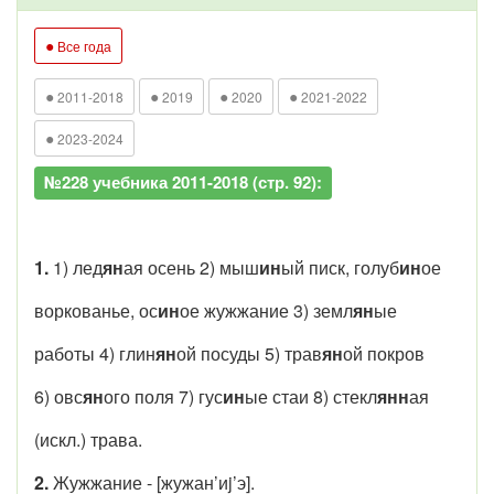
●
Все года
●
●
●
●
2011-2018
2019
2020
2021-2022
●
2023-2024
№228 учебника 2011-2018 (стр. 92):
1.
1) лед
ян
ая осень 2) мыш
ин
ый писк, голуб
ин
ое
воркованье, ос
ин
ое жужжание 3) земл
ян
ые
работы 4) глин
ян
ой посуды 5) трав
ян
ой покров
6) овс
ян
ого поля 7) гус
ин
ые стаи 8) стекл
янн
ая
(искл.) трава.
2.
Жужжание - [жу
ж
ан’иj’э].