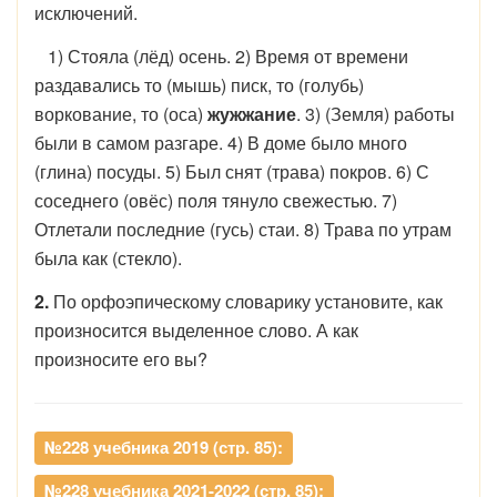
исключений.
1) Стояла (лёд) осень. 2) Время от времени
раздавались то (мышь) писк, то (голубь)
воркование, то (оса)
жужжание
. 3) (Земля) работы
были в самом разгаре. 4) В доме было много
(глина) посуды. 5) Был снят (трава) покров. 6) С
соседнего (овёс) поля тянуло свежестью. 7)
Отлетали последние (гусь) стаи. 8) Трава по утрам
была как (стекло).
2.
По орфоэпическому словарику установите, как
произносится выделенное слово. А как
произносите его вы?
№228 учебника 2019 (стр. 85):
№228 учебника 2021-2022 (стр. 85):