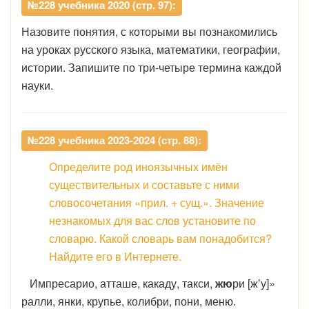
№228 учебника 2020 (стр. 97):
Назовите понятия, с которыми вы познакомились
на уроках русского языка, математики, географии,
истории. Запишите по три-четыре термина каждой
науки.
№228 учебника 2023-2024 (стр. 88):
Определите род иноязычных имён
существительных и составьте с ними
словосочетания «прил. + сущ.». Значение
незнакомых для вас слов установите по
словарю. Какой словарь вам понадобится?
Найдите его в Интернете.
Импресарио, атташе, какаду, такси,
жю
ри [ж’у]»
ралли, янки, крупье, колибри, пони, меню.