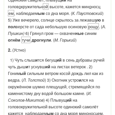
голов
о
круж
и
тельн
ой
высоте
, кажется
мин
о
нос
ц
ем
,
наблюдаем
ым
со дна моря
. (
К. Паустовский
)
5) Уже вечерело, солнце скрылось за
лежавш
ую
в
пол
версте от сада небольшую осиновую
рощу
. (
А.
Пушкин)
6) Грянул гром —
охвачен
ные
синим
огнём
тучи
дрогнули
. (
М. Горький
)
2.
(Устно)
1) Чуть слыш
и
тся бегущ
ий
в сень дубравы ручей
чуть дыш
и
т уснувш
ий
на листах ветерок . 2)
Гоним
ый
сильным ветром косой дождь лил как из
ведра. (
Л. Толстой
) 3) Охотник устро
и
лся на
окружённом шумно плещущей, стремящейся по
каменистому дну водой большом камне. (
И.
Соколов-Микитов
) 4) Плывущ
ий
на
головокружительной высоте одинокий самолёт
кажется наблюдаем
ым
со дна моря миноносцем.