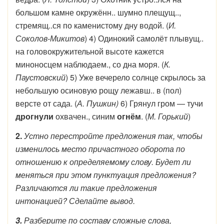
большом камне окружённ.. шумно плещущ..,
стремящ..ся по каменистому дну водой. (
И.
Соколов-Микитов
) 4) Одинокий самолёт плывущ..
на головокружительной высоте кажется
миноносцем наблюдаем., со дна моря. (
К.
Паустовский
) 5) Уже вечерело солнце скрылось за
небольшую осиновую рощу лежавш.. в (пол)
версте от сада. (
А. Пушкин)
6) Грянул гром — тучи
дрогнули
охвачен., синим
огнём
. (
М. Горький
)
2.
Устно перестройте предложения так, чтобы
изменилось место причастного оборота по
отношению к определяемому слову. Будет ли
меняться при этом пунктуация предложения?
Различаются ли такие предложения
интонацией? Сделайте вывод.
3.
Разберите по составу сложные слова,