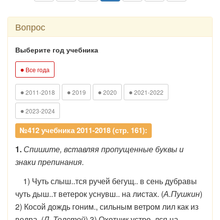
Вопрос
Выберите год учебника
●
Все года
●
●
●
●
2011-2018
2019
2020
2021-2022
●
2023-2024
№412 учебника 2011-2018 (стр. 161):
1.
Спишите, вставляя пропущенные буквы и
знаки препинания.
1) Чуть слыш..тся ручей бегущ.. в сень дубравы
чуть дыш..т ветерок уснувш.. на листах. (
А.Пушкин
)
2) Косой дождь гоним., сильным ветром лил как из
ведра. (
Л. Толстой
) 3) Охотник устро..лся на