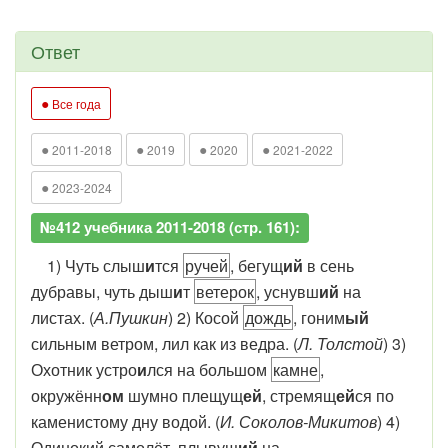
Ответ
●
Все года
●
●
●
●
2011-2018
2019
2020
2021-2022
●
2023-2024
№412 учебника 2011-2018 (стр. 161):
1) Чуть слыш
и
тся
ручей
,
бегущ
ий
в сень
дубравы
, чуть дыш
и
т
ветерок
,
уснувш
ий
на
листах
. (
А.Пушкин
) 2) Косой
дождь
,
гоним
ый
сильным ветром
, лил как из ведра. (
Л. Толстой
) 3)
Охотник устро
и
лся на большом
камне
,
окружённ
ом
шумно плещущ
ей
, стремящ
ей
ся по
каменистому дну водой
. (
И. Соколов-Микитов
) 4)
Одинокий
сам
о
лёт
,
плывущ
ий
на