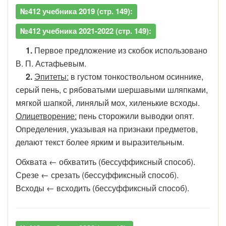
№412 учебника 2019 (стр. 149):
№412 учебника 2021-2022 (стр. 149):
1.
Первое предложение из скобок использовано
В. П. Астафьевым.
2.
Эпитеты:
в густом тонкоствольном осиннике,
серый пень, с рябоватыми шершавыми шляпками,
мягкой шапкой, линялый мох, хиленькие всходы.
Олицетворение:
пень сторожили выводки опят.
Определения, указывая на признаки предметов,
делают текст более ярким и выразительным.
Обхват
а ←
обхват
и
ть (бессуффиксный способ).
Срез
е ←
срез
а
ть (бессуффиксный способ).
Всход
ы ←
всход
и
ть (бессуффиксный способ).