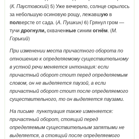
(
К. Паустовский
) 5) Уже вечерело, солнце скрылось
за небольшую осиновую рощу, лежавш
ую
в
пол
версте от сада. (
А. Пушкин)
6) Грянул гром —
тучи
дрогнули,
охвачен
ные
синим
огнём
. (
М.
Горький
)
При изменении места причастного оборота по
отношению к определяемому существительному
в устной речи меняется интонация: если
причастный оборот стоит перед определяемым
словом, он не выделяется паузой, а если
причастный оборот стоит после определяемого
существительного, то он выделяется паузами.
На письме пунктуация также изменяется:
причастный оборот, стоящий перед
определяемым существительным запятыми не
выделяется, а стоящий после определяемого