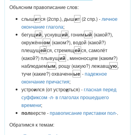
Объясним правописание слов:
слыш
и
т
ся (2спр.), дыш
и
т
(2 спр.) -
личное
окончание глагола
;
бегущ
ий
, уснувш
ий
, гоним
ый
(какой?),
окружённ
ом
(каком?), водой (какой?)
плещущ
ей
ся, стремящ
ей
ся, самолёт
(какой?) плывущ
ий
, миноносцем (каким?)
наблюдаем
ым
, рощу (какую?) лежавщ
ую
,
тучи (какие?) охваченн
ые
-
падежное
окончание причастия
;
устро
и
лся (от устро
и
ться) -
гласная перед
суффиксом -л- в глаголах прошедшего
времени
;
пол
версте -
правописание приставки пол-
.
Обратимся к темам: