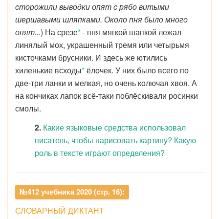
сторожили выводки опят с рябо витыми
шершавыми шляпками. Около пня было много
опят...
) На срезе
*
- пня мягкой шапкой лежал
линялый мох, украшенный тремя или четырьмя
кисточками брусники. И здесь же ютились
хиленькие всходы
*
ёлочек. У них было всего по
две-три ланки и мелкая, но очень колючая хвоя. А
на кончиках лапок всё-таки поблёскивали росинки
смолы.
2.
Какие языковые средства использовал
писатель, чтобы нарисовать картину? Какую
роль в тексте играют определения?
№412 учебника 2020 (стр. 16):
СЛОВАРНЫЙ ДИКТАНТ