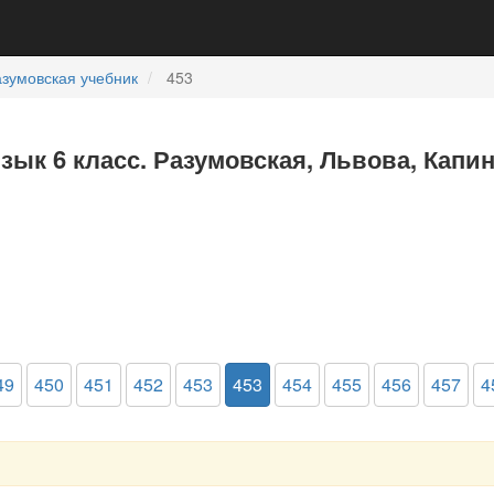
зумовская учебник
453
язык 6 класс. Разумовская, Львова, Капи
49
450
451
452
453
453
454
455
456
457
4