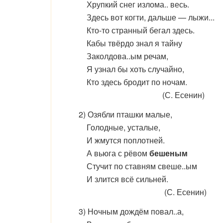
Хрупкий снег излома
..
весь.
Здесь вот когти, дальше — лыжи...
Кто-то странный бегал здесь.
Кабы твёрдо знал я тайну
Заколдова
..
ым речам,
Я узнал бы хоть случайно,
Кто здесь бродит по ночам.
(С. Есенин)
2) Озябли пташки малые,
Голодные, усталые,
И жмутся поплотней.
А вьюга с рёвом
бешеным
Стучит по ставням свеш
е..
ым
И злится всё сильней.
(С. Есенин)
3) Ночным дождём повал
..
а,