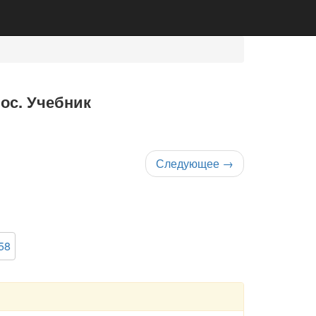
нос. Учебник
Следующее
→
58