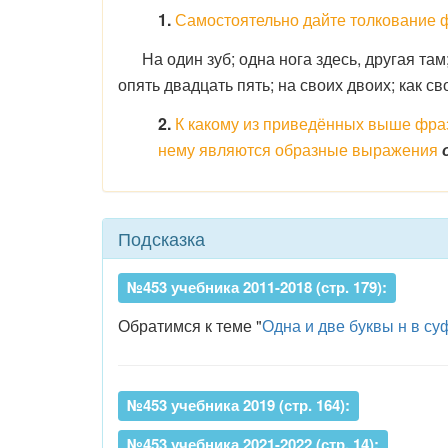
1.
Самостоятельно дайте толкование ф
На один зуб; одна нога здесь, другая там; 
опять двадцать пять; на своих двоих; как св
2.
К какому из приведённых выше фраз
нему являются образные выражения
Подсказка
№453 учебника 2011-2018 (стр. 179):
Обратимся к теме "
Одна и две буквы н в с
№453 учебника 2019 (стр. 164):
№453 учебника 2021-2022 (стр. 14):