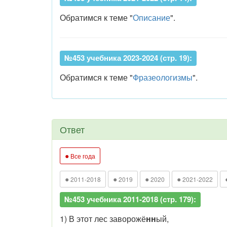
Обратимся к теме "
Описание
".
№453 учебника 2023-2024 (стр. 19):
Обратимся к теме "
Фразеологизмы
".
Ответ
●
Все года
●
●
●
●
2011-2018
2019
2020
2021-2022
№453 учебника 2011-2018 (стр. 179):
1) В этот лес
заворож
ё
нн
ый
,