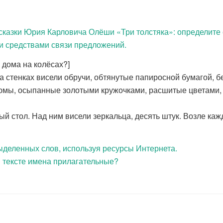
сказки Юрия Карловича Олёши «Три толстяка»: определите с
и средствами связи предложений.
 дома на колёсах?]
а стенках висели обручи, обтянутые папиросной бумагой, 
юмы, осыпанные золотыми кружочками, расшитые цветами, 
 стол. Над ним висели зеркальца, десять штук. Возле кажд
ыделенных слов, используя ресурсы Интернета.
в тексте имена прилагательные?