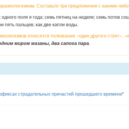
разеологизмам. Составьте три предложения с какими-либо 
одного поля я года; семь пятниц на неделе; семь потов сошл
ои пять пальцев; как две капли воды.
еологизмов относятся толкования «один другого сто́ит», «
одним миром мазаны, два сапога пара
.
уффиксах страдательных причастий прошедшего времени
"