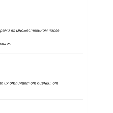
арами во множественном числе
уква
н
.
то их отличает от оценки, от