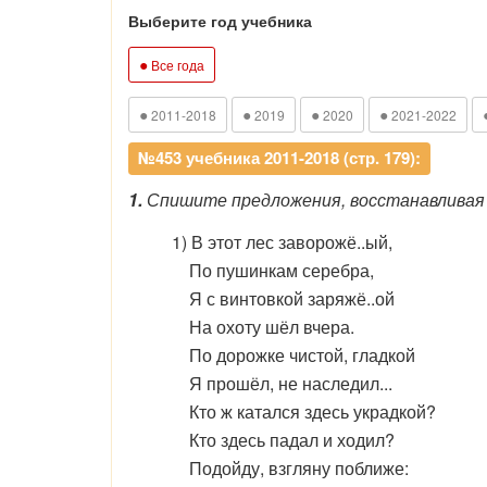
Выберите год учебника
●
Все года
●
●
●
●
2011-2018
2019
2020
2021-2022
№453 учебника 2011-2018 (стр. 179):
1.
Спишите предложения, восстанавливая 
1) В этот лес заворож
ё..
ый,
По пушинкам серебра,
Я с винтовкой заряж
ё..
ой
На охоту шёл вчера.
По дорожке чистой, гладкой
Я прошёл, не наследил...
Кто ж катался здесь украдкой?
Кто здесь падал и ходил?
Подойду, взгляну поближе: