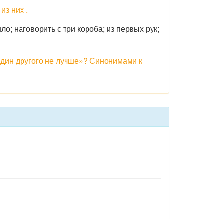
из них .
о; наговорить с три короба; из первых рук;
один другого не лучше»? Синонимами к